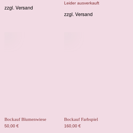
Preis
Preis
Leider ausverkauft
zzgl.
Versand
war:
ist:
zzgl.
Versand
110,00 €
90,00 €.
Bockauf Blumenwiese
Bockauf Farbspiel
50,00
€
160,00
€