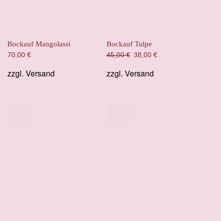
Bockauf Mangolassi
Bockauf Tulpe
Ursprünglicher
Aktueller
70,00
€
45,00
€
38,00
€
Preis
Preis
zzgl.
Versand
zzgl.
Versand
war:
ist:
45,00 €
38,00 €.