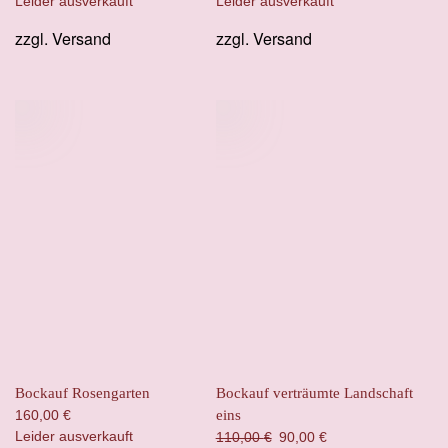
Leider ausverkauft
Leider ausverkauft
zzgl.
Versand
zzgl.
Versand
Bockauf Rosengarten
Bockauf verträumte Landschaft
160,00
€
eins
Leider ausverkauft
Ursprünglicher
Aktueller
110,00
€
90,00
€