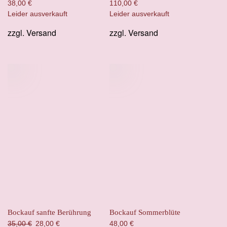
38,00
€
110,00
€
Leider ausverkauft
Leider ausverkauft
zzgl.
Versand
zzgl.
Versand
Bockauf sanfte Berührung
Bockauf Sommerblüte
Ursprünglicher
Aktueller
35,00
€
28,00
€
48,00
€