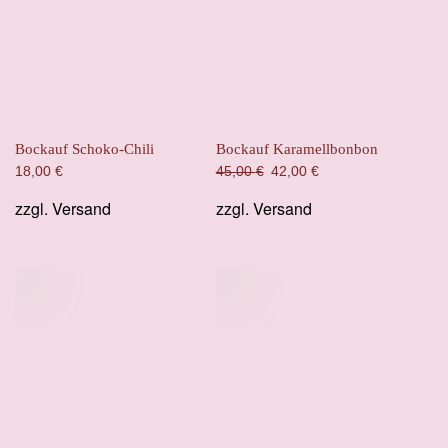
Bockauf Schoko-Chili
Bockauf Karamellbonbon
Ursprünglicher
Aktueller
18,00
€
45,00
€
42,00
€
Preis
Preis
zzgl.
Versand
zzgl.
Versand
war:
ist:
45,00 €
42,00 €.