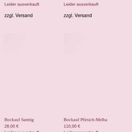
Preis
Preis
Leider ausverkauft
Leider ausverkauft
war:
ist:
zzgl.
Versand
zzgl.
Versand
35,00 €
28,00 €.
Bockauf Samtig
Bockauf Pfirsich-Melba
28,00
€
110,00
€