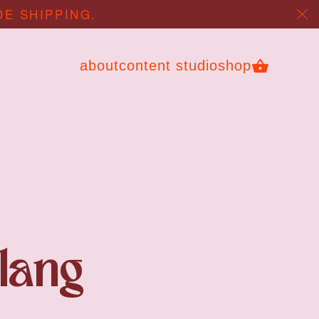
DE SHIPPING.
about
content studio
shop
lang