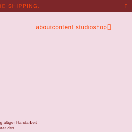
DE SHIPPING.
about
content studio
shop
gfältiger Handarbeit
kter des