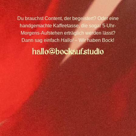
Du brauchst Content, der begeistert? Oder eine
handgemachte Kaffeetasse, die sogar 5-Uhr-
Morgens-Aufstehen erträglich werden lässt?
Dann sag einfach
Hallo!
– Wir haben Bock!
hallo@bockauf
.
studio