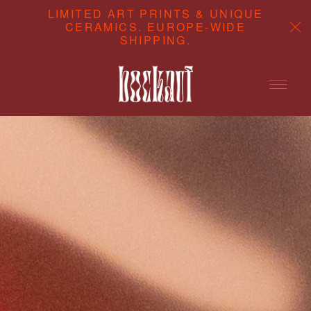
LIMITED ART PRINTS & UNIQUE
CERAMICS. EUROPE-WIDE
SHIPPING.
ABOUT
CONTENT STUDIO
SHOP