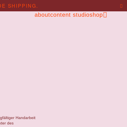
DE SHIPPING.
about
content studio
shop
gfältiger Handarbeit
kter des