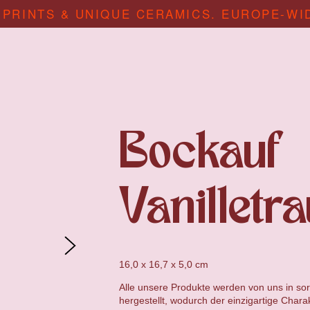
 PRINTS & UNIQUE CERAMICS. EUROPE-WI
Bockauf
Vanilletr
16,0 x 16,7 x 5,0 cm
Alle unsere Produkte werden von uns in sor
hergestellt, wodurch der einzigartige Chara