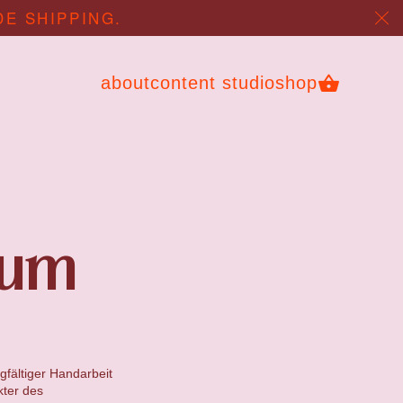
DE SHIPPING.
about
content studio
shop
aum
gfältiger Handarbeit
kter des