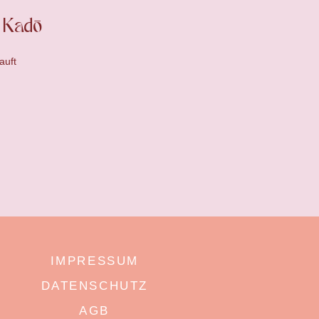
 Kadō
auft
IMPRESSUM
DATENSCHUTZ
AGB