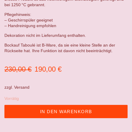
bei 1250 °C gebrannt.
Pflegehinweis:
– Geschirrspüler geeignet
– Handreinigung empfohlen
Dekoration nicht im Lieferumfang enthalten.
Bockauf Taboulé ist B-Ware, da sie eine kleine Stelle an der
Rückseite hat. Ihre Funktion ist davon nicht beeinträchtigt.
Ursprünglicher
Aktueller
230,00
€
190,00
€
Preis
Preis
war:
ist:
zzgl.
Versand
230,00 €
190,00 €.
Vorrätig
IN DEN WARENKORB