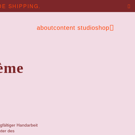
DE SHIPPING.
about
content studio
shop
ème
gfältiger Handarbeit
kter des