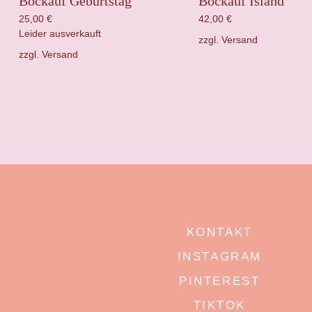
Bockauf Geburtstag
Bockauf Island
25,00
€
42,00
€
Leider ausverkauft
zzgl.
Versand
zzgl.
Versand
KONTAKT
INSTAGRAM
PINTEREST
TIKTOK