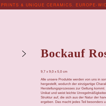
 PRINTS & UNIQUE CERAMICS. EUROPE-WI
Bockauf Ro
9,7 x 9,0 x 5,0 cm
Alle unsere Produkte werden von uns in sor
hergestellt, wodurch der einzigartige Chara
Herstellungsprozesses zur Geltung kommt. 
Unikat und weist leichte Unregelmäßigkeit
Struktur auf, die sich aus der Natur der ha
ergeben. Das macht jedes Teil besonders un