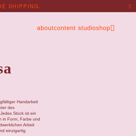
DE SHIPPING.
about
content studio
shop
sa
gfältiger Handarbeit
kter des
Jedes Stück ist ein
en in Form, Farbe und
ndwerklichen Arbeit
d einzigartig.