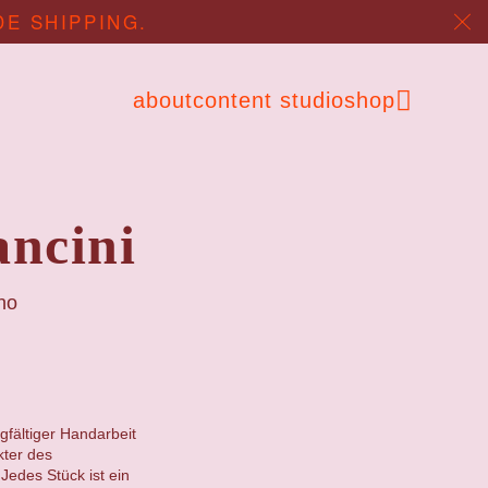
DE SHIPPING.
about
content studio
shop
ancini
no
gfältiger Handarbeit
kter des
Jedes Stück ist ein