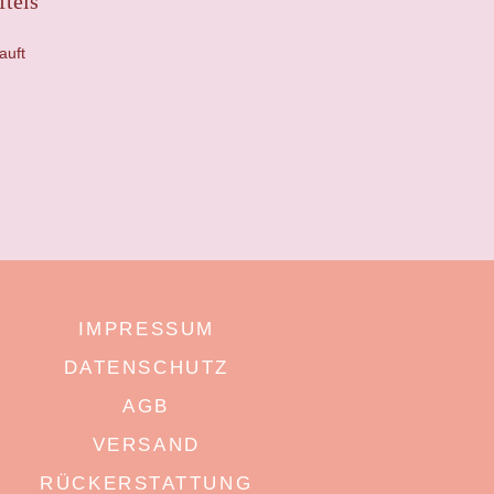
fteis
auft
IMPRESSUM
DATENSCHUTZ
AGB
VERSAND
RÜCKERSTATTUNG