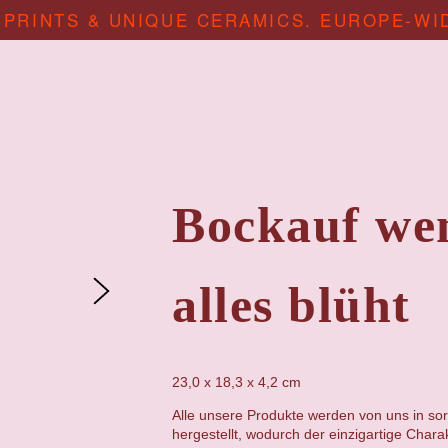
 PRINTS & UNIQUE CERAMICS. EUROPE-WI
Bockauf we
alles blüht
23,0 x 18,3 x 4,2
cm
Alle unsere Produkte werden von uns in sor
hergestellt, wodurch der einzigartige Chara