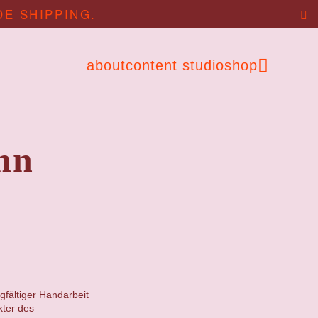
DE SHIPPING.
about
content studio
shop
nn
gfältiger Handarbeit
kter des