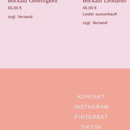
Bockauf Geselligkeit
Bockauf Leonardo
65,00
€
45,00
€
Leider ausverkauft
zzgl.
Versand
zzgl.
Versand
KONTAKT
INSTAGRAM
PINTEREST
TIKTOK