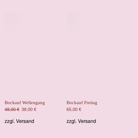
Bockauf Wellengang
Bockauf Freitag
Ursprünglicher
Aktueller
48,00
€
38,00
€
65,00
€
Preis
Preis
zzgl.
Versand
zzgl.
Versand
war:
ist:
48,00 €
38,00 €.