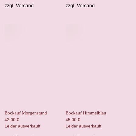
zzgl.
Versand
zzgl.
Versand
war:
ist:
45,00 €
38,00 €.
Bockauf Morgenstund
Bockauf Himmelblau
42,00
€
45,00
€
Leider ausverkauft
Leider ausverkauft