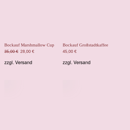
Bockauf Marshmallow Cup
Bockauf Großstadtkaffee
Ursprünglicher
Aktueller
35,00
€
28,00
€
45,00
€
Preis
Preis
zzgl.
Versand
zzgl.
Versand
war:
ist:
35,00 €
28,00 €.