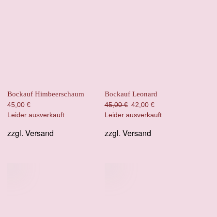
Bockauf Himbeerschaum
Bockauf Leonard
Ursprünglicher
Aktueller
45,00
€
45,00
€
42,00
€
Preis
Preis
Leider ausverkauft
Leider ausverkauft
war:
ist:
zzgl.
Versand
zzgl.
Versand
45,00 €
42,00 €.