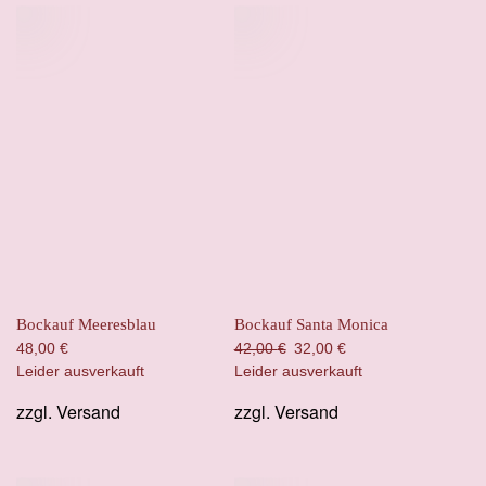
Bockauf Meeresblau
Bockauf Santa Monica
Ursprünglicher
Aktueller
48,00
€
42,00
€
32,00
€
Preis
Preis
Leider ausverkauft
Leider ausverkauft
war:
ist:
zzgl.
Versand
zzgl.
Versand
42,00 €
32,00 €.