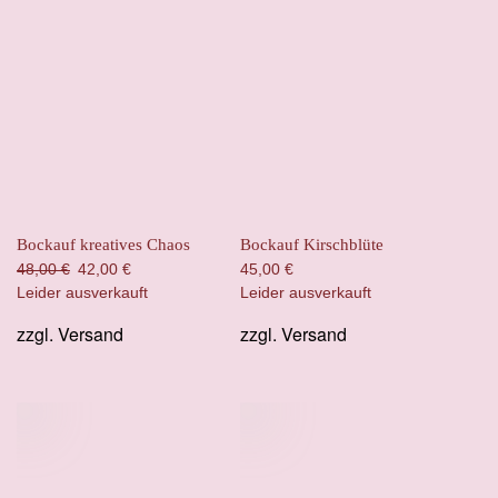
Bockauf kreatives Chaos
Bockauf Kirschblüte
Ursprünglicher
Aktueller
48,00
€
42,00
€
45,00
€
Preis
Preis
Leider ausverkauft
Leider ausverkauft
war:
ist:
zzgl.
Versand
zzgl.
Versand
48,00 €
42,00 €.