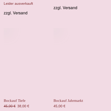
Leider ausverkauft
zzgl.
Versand
zzgl.
Versand
Bockauf Tiefe
Bockauf Jahrmarkt
Ursprünglicher
Aktueller
45,00
€
38,00
€
45,00
€
Preis
Preis