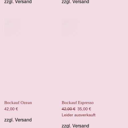
zzgl.
Versand
zzgl.
Versand
Bockauf Ozean
Bockauf Espresso
Ursprünglicher
Aktueller
42,00
€
42,00
€
35,00
€
Preis
Preis
Leider ausverkauft
zzgl.
Versand
war:
ist:
zzgl.
Versand
42,00 €
35,00 €.