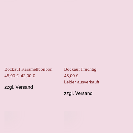
Bockauf Karamellbonbon
Bockauf Fruchtig
Ursprünglicher
Aktueller
45,00
€
42,00
€
45,00
€
Preis
Preis
Leider ausverkauft
zzgl.
Versand
war:
ist:
zzgl.
Versand
45,00 €
42,00 €.