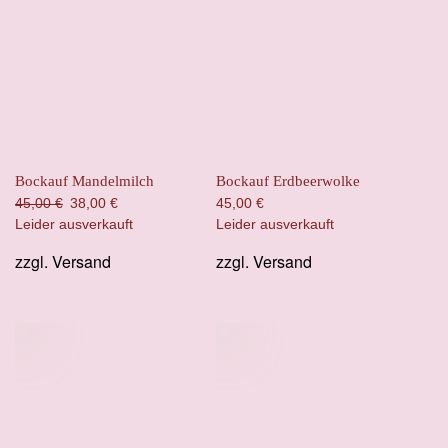
Bockauf Mandelmilch
Bockauf Erdbeerwolke
Ursprünglicher
Aktueller
45,00
€
38,00
€
45,00
€
Preis
Preis
Leider ausverkauft
Leider ausverkauft
war:
ist:
zzgl.
Versand
zzgl.
Versand
45,00 €
38,00 €.