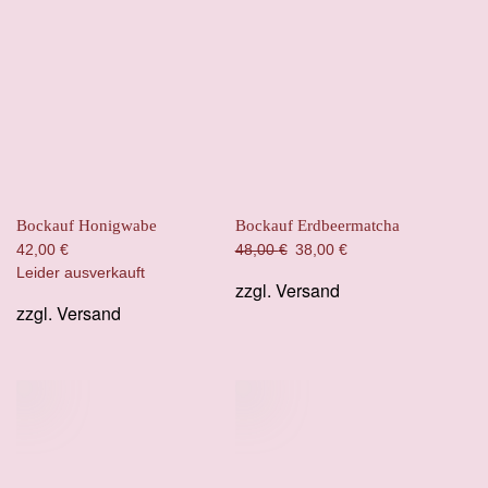
Bockauf Honigwabe
Bockauf Erdbeermatcha
Ursprünglicher
Aktueller
42,00
€
48,00
€
38,00
€
Preis
Preis
Leider ausverkauft
zzgl.
Versand
war:
ist:
zzgl.
Versand
48,00 €
38,00 €.