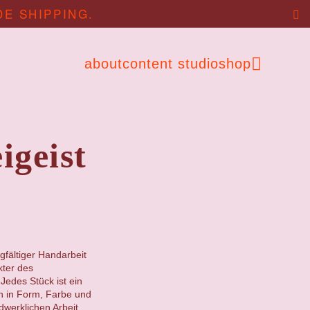
DE SHIPPING.
about
content studio
shop
igeist
gfältiger Handarbeit
kter des
Jedes Stück ist ein
en in Form, Farbe und
ndwerklichen Arbeit