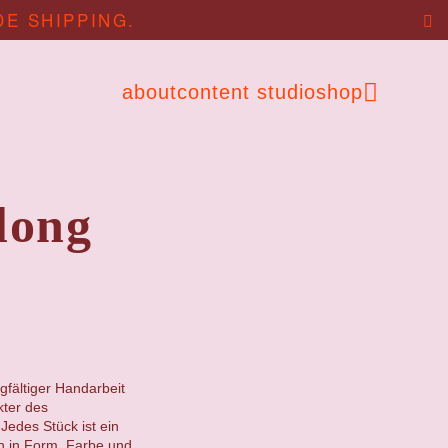
DE SHIPPING.
about
content studio
shop
long
gfältiger Handarbeit
kter des
Jedes Stück ist ein
en in Form, Farbe und