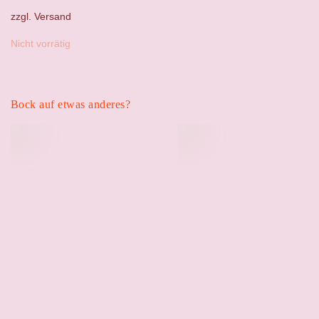
war:
ist:
zzgl.
Versand
48,00 €
42,00 €.
Nicht vorrätig
Bock auf etwas anderes?