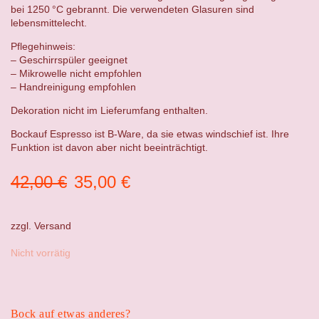
bei 1250 °C gebrannt. Die verwendeten Glasuren sind
lebensmittelecht.
Pflegehinweis:
– Geschirrspüler geeignet
– Mikrowelle nicht empfohlen
– Handreinigung empfohlen
Dekoration nicht im Lieferumfang enthalten.
Bockauf Espresso ist B-Ware, da sie etwas windschief ist. Ihre
Funktion ist davon aber nicht beeinträchtigt.
Ursprünglicher
Aktueller
42,00
€
35,00
€
Preis
Preis
war:
ist:
zzgl.
Versand
42,00 €
35,00 €.
Nicht vorrätig
Bock auf etwas anderes?