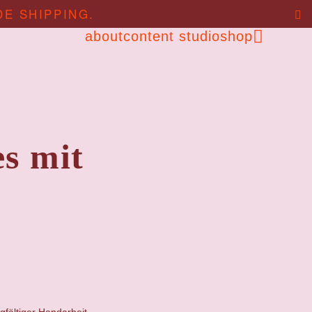
DE SHIPPING.
about
content studio
shop
es mit
gfältiger Handarbeit