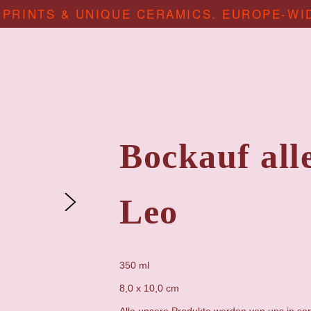
 PRINTS & UNIQUE CERAMICS. EUROPE-WI
Bockauf all
Leo
350 ml
8,0 x 10,0 cm
Alle unsere Produkte werden von uns in sor