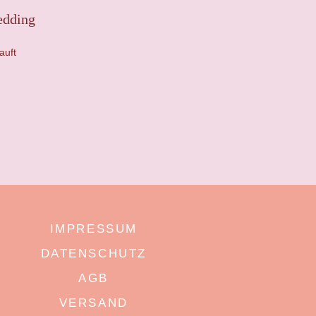
edding
auft
IMPRESSUM
DATENSCHUTZ
AGB
VERSAND