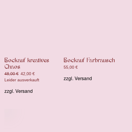
Bockauf kreatives
Bockauf Farbrausch
Chaos
55,00
€
Ursprünglicher
Aktueller
48,00
€
42,00
€
zzgl.
Versand
Preis
Preis
Leider ausverkauft
war:
ist:
zzgl.
Versand
48,00 €
42,00 €.