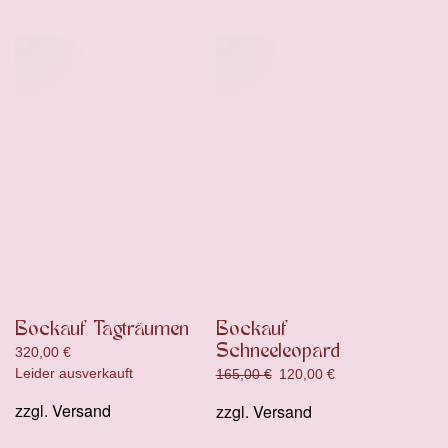
Bockauf Tagträumen
Bockauf
Schneeleopard
320,00
€
Leider ausverkauft
Ursprünglicher
Aktueller
165,00
€
120,00
€
Preis
Preis
zzgl.
Versand
zzgl.
Versand
war:
ist:
165,00 €
120,00 €.