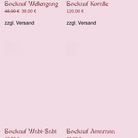
Bockauf Wellengang
Bockauf Koralle
Ursprünglicher
Aktueller
48,00
€
38,00
€
120,00
€
Preis
Preis
zzgl.
Versand
zzgl.
Versand
war:
ist:
48,00 €
38,00 €.
Bockauf Wabi-Sabi
Bockauf Amarana