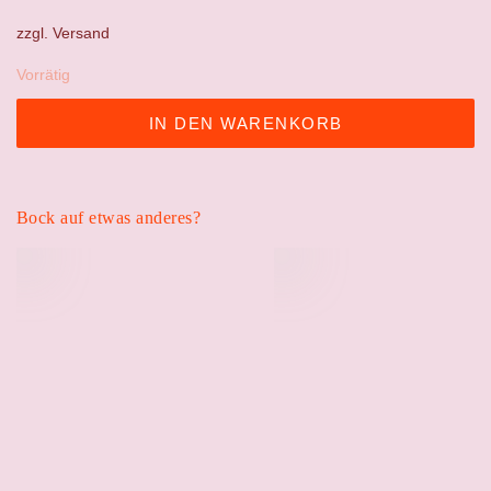
war:
ist:
zzgl.
Versand
165,00 €
120,00 €.
Vorrätig
IN DEN WARENKORB
Bock auf etwas anderes?