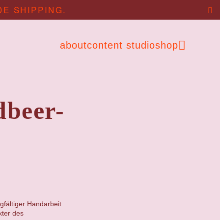
DE SHIPPING.
about
content studio
shop
dbeer-
gfältiger Handarbeit
kter des