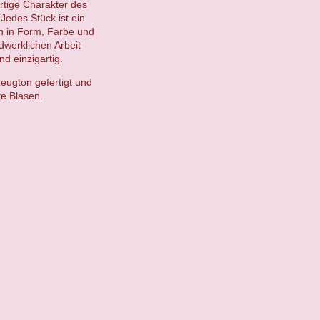
artige Charakter des
Jedes Stück ist ein
en in Form, Farbe und
ndwerklichen Arbeit
d einzigartig.
eugton gefertigt und
te Blasen.
.