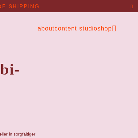
DE SHIPPING.
about
content studio
shop
bi-
ier in sorgfältiger