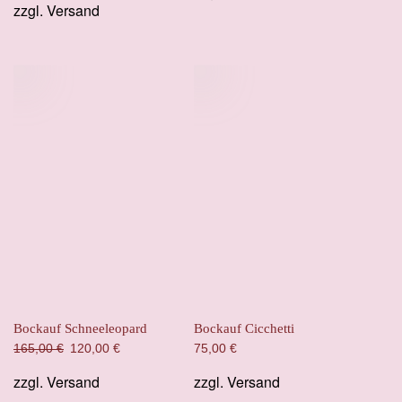
zzgl.
Versand
Bockauf Schneeleopard
Bockauf Cicchetti
Ursprünglicher
Aktueller
165,00
€
120,00
€
75,00
€
Preis
Preis
zzgl.
Versand
zzgl.
Versand
war:
ist:
165,00 €
120,00 €.