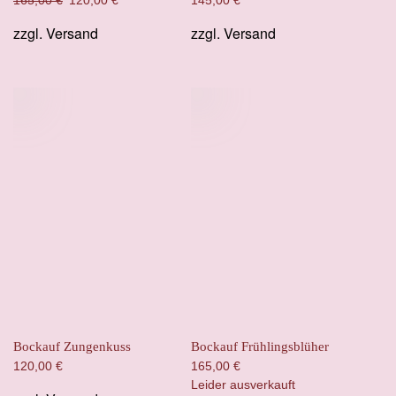
165,00
€
120,00
€
145,00
€
Preis
Preis
zzgl.
Versand
zzgl.
Versand
war:
ist:
165,00 €
120,00 €.
Bockauf Zungenkuss
Bockauf Frühlingsblüher
120,00
€
165,00
€
Leider ausverkauft