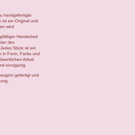
du handgefertigte
ist ein Original und
en wird.
gfältiger Handarbeit
kter des
Jedes Stück ist ein
en in Form, Farbe und
ndwerklichen Arbeit
d einzigartig.
eugton gefertigt und
gung.
.