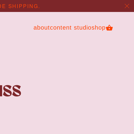
DE SHIPPING.
about
content studio
shop
uss