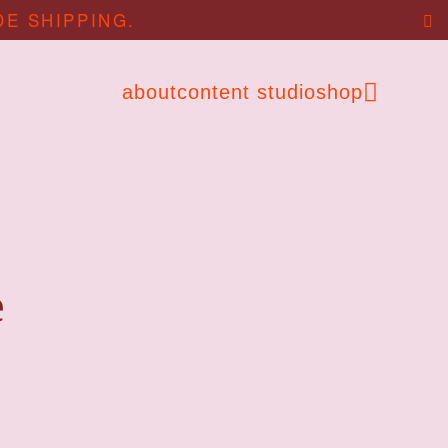
DE SHIPPING.
about
content studio
shop
e