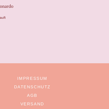
onardo
auft
IMPRESSUM
DATENSCHUTZ
AGB
VERSAND