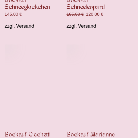
Bockauf
Bockauf
Schneeglöckchen
Schneeleopard
Ursprünglicher
Aktueller
145,00
€
165,00
€
120,00
€
Preis
Preis
zzgl.
Versand
zzgl.
Versand
war:
ist:
165,00 €
120,00 €.
Bockauf Cicchetti
Bockauf Marianne