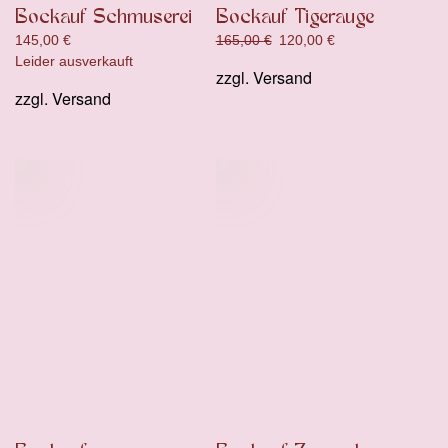
Bockauf Schmuserei
Bockauf Tigerauge
Ursprünglicher
Aktueller
145,00
€
165,00
€
120,00
€
Preis
Preis
Leider ausverkauft
zzgl.
Versand
war:
ist:
zzgl.
Versand
165,00 €
120,00 €.