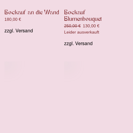
Bockauf an die Wand
Bockauf
Blumenbouquet
180,00
€
Ursprünglicher
Aktueller
250,00
€
130,00
€
zzgl.
Versand
Preis
Preis
Leider ausverkauft
war:
ist:
zzgl.
Versand
250,00 €
130,00 €.