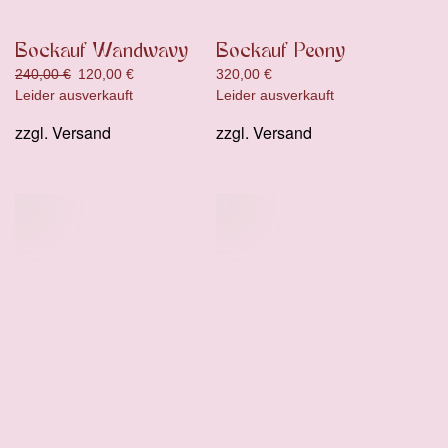
Bockauf Wandwavy
Bockauf Peony
Ursprünglicher
Aktueller
240,00
€
120,00
€
320,00
€
Preis
Preis
Leider ausverkauft
Leider ausverkauft
war:
ist:
zzgl.
Versand
zzgl.
Versand
240,00 €
120,00 €.