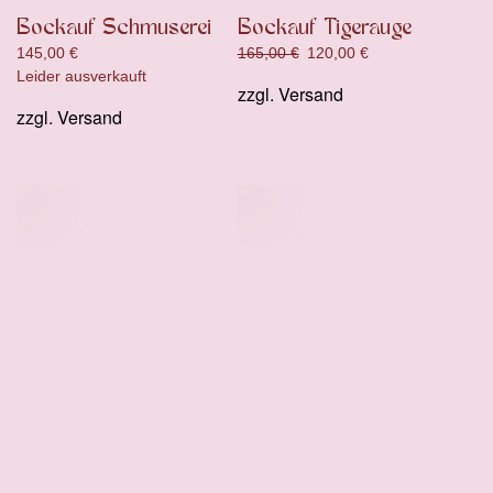
Bockauf Schmuserei
Bockauf Tigerauge
Ursprünglicher
Aktueller
145,00
€
165,00
€
120,00
€
Preis
Preis
Leider ausverkauft
zzgl.
Versand
war:
ist:
zzgl.
Versand
165,00 €
120,00 €.