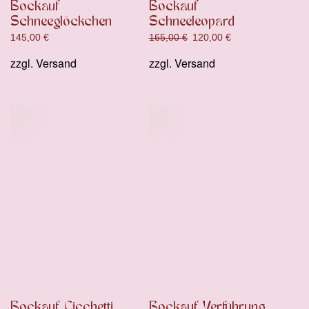
Bockauf
Bockauf
Schneeglöckchen
Schneeleopard
Ursprünglicher
Aktueller
145,00
€
165,00
€
120,00
€
Preis
Preis
zzgl.
Versand
zzgl.
Versand
war:
ist:
165,00 €
120,00 €.
Bockauf Cicchetti
Bockauf Verführung