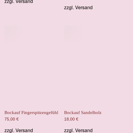
zzgl.
Versand
war:
ist:
zzgl.
Versand
165,00 €
120,00 €.
Bockauf Fingerspitzengefühl
Bockauf Sandelholz
75,00
€
18,00
€
zzgl.
Versand
zzgl.
Versand