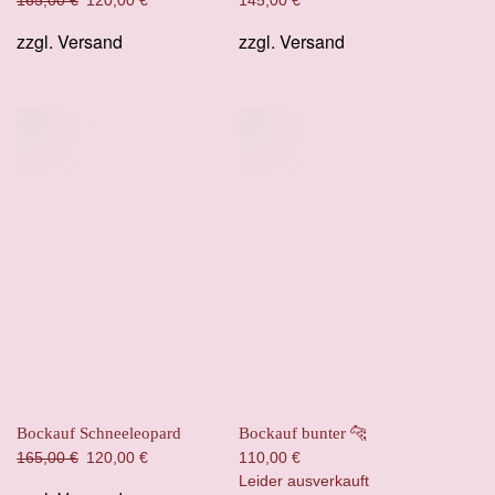
165,00
€
120,00
€
145,00
€
Preis
Preis
zzgl.
Versand
zzgl.
Versand
war:
ist:
165,00 €
120,00 €.
Bockauf Schneeleopard
Bockauf bunter 🐆
Ursprünglicher
Aktueller
165,00
€
120,00
€
110,00
€
Preis
Preis
Leider ausverkauft