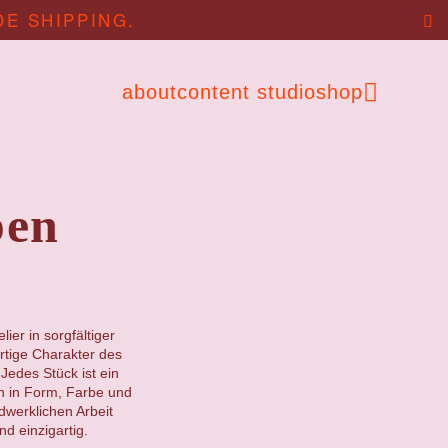
DE SHIPPING.
about
content studio
shop
pen
ier in sorgfältiger
artige Charakter des
Jedes Stück ist ein
en in Form, Farbe und
ndwerklichen Arbeit
d einzigartig.