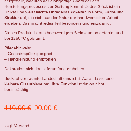
hergestellt, wodurch der einzigartige Charakter des
Herstellungsprozesses zur Geltung kommt. Jedes Stück ist ein
Unikat und weist leichte Unregelmäßigkeiten in Form, Farbe und
Struktur auf, die sich aus der Natur der handwerklichen Arbeit
ergeben. Das macht jedes Teil besonders und einzigartig.
Dieses Produkt ist aus hochwertigem Steinzeugton gefertigt und
bei 1250 °C gebrannt.
Pflegehinweis:
– Geschirrspüler geeignet
– Handreinigung empfohlen
Dekoration nicht im Lieferumfang enthalten.
Bockauf verträumte Landschaft eins ist B-Ware, da sie eine
kleinere Glasurblase hat. Ihre Funktion ist davon nicht
beeinträchtigt.
Ursprünglicher
Aktueller
110,00
€
90,00
€
Preis
Preis
war:
ist:
zzgl.
Versand