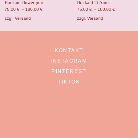
Bockauf flower porn
Bockauf Ti Amo
75,00
€
–
180,00
€
75,00
€
–
180,00
€
zzgl.
Versand
zzgl.
Versand
KONTAKT
INSTAGRAM
PINTEREST
TIKTOK