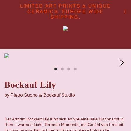
LIMITED ART PRINTS & UNIQUE
CERAMICS. EUROPE-WIDE
SHIPPING.
ABOUT
CONTENT STUDIO
SHOP
Bockauf Lily
by
Pietro Suono
& Bockauf Studio
Der Artprint Bockauf Lily fühlt sich an wie eine laue Disconacht in
Rom – warmes Licht, flirrende Momente, ein Gefühl von Freiheit.
In Zusammenarbeit mit
Pietro Suono
ist diese Fotografie