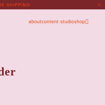
DE SHIPPING.
about
content studio
shop
der