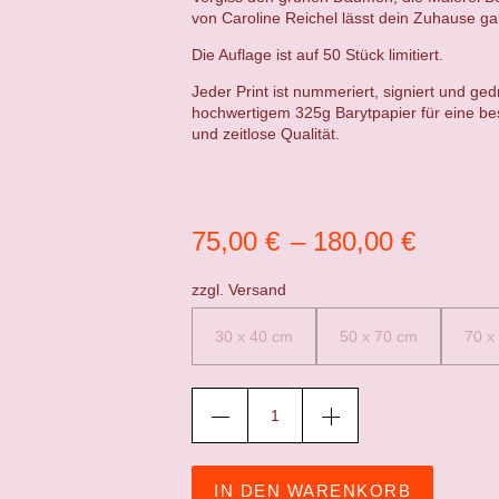
von
Caroline Reichel
lässt dein Zuhause gar
Die Auflage ist auf 50 Stück limitiert.
Jeder Print ist nummeriert, signiert und ged
hochwertigem 325g Barytpapier für eine be
und zeitlose Qualität.
75,00
€
–
180,00
€
zzgl.
Versand
30 x 40 cm
50 x 70 cm
70 x
IN DEN WARENKORB