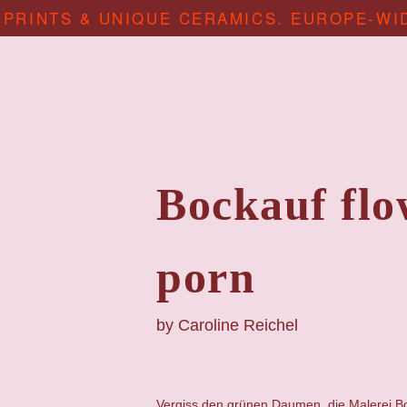
 PRINTS & UNIQUE CERAMICS. EUROPE-WI
Bockauf flo
porn
by
Caroline Reichel
Vergiss den grünen Daumen, die Malerei Bo