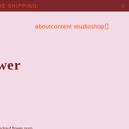
DE SHIPPING.
about
content studio
shop
wer
ckauf flower porn