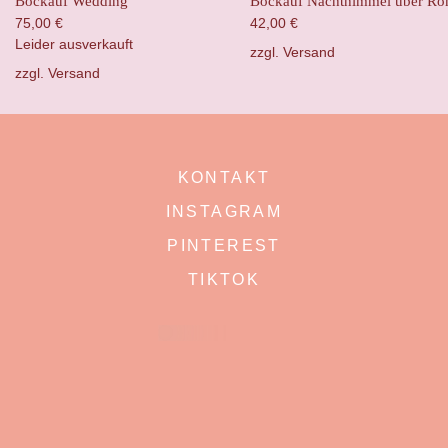
Bockauf Wedding
Bockauf Nachthimmel über R
75,00
€
42,00
€
Leider ausverkauft
zzgl.
Versand
zzgl.
Versand
KONTAKT
INSTAGRAM
PINTEREST
TIKTOK