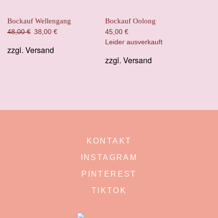
Bockauf Wellengang
Bockauf Oolong
Ursprünglicher
Aktueller
48,00
€
38,00
€
45,00
€
Preis
Preis
Leider ausverkauft
zzgl.
Versand
war:
ist:
zzgl.
Versand
48,00 €
38,00 €.
KONTAKT
INSTAGRAM
PINTEREST
TIKTOK