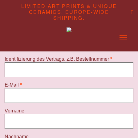
LIMITED ART PRINTS & UNIQUE
CERAMICS. EUROPE-WIDE
SHIPPING.
Identifizierung des Vertrags, z.B. Bestellnummer
*
ABOUT
CONTENT STUDIO
SHOP
E-Mail
*
E-
Vorname
Mail
(wiederholen)
*
Nachname