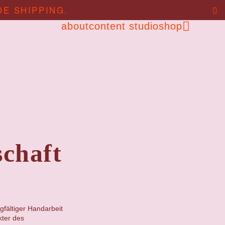
DE SHIPPING.
about
content studio
shop
chaft
gfältiger Handarbeit
kter des