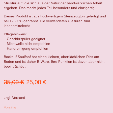
Struktur auf, die sich aus der Natur der handwerklichen Arbeit
ergeben. Das macht jedes Teil besonders und einzigartig.
Dieses Produkt ist aus hochwertigem Steinzeugton gefertigt und
bei 1250 °C gebrannt. Die verwendeten Glasuren sind
lebensmittelecht.
Pflegehinweis:
– Geschirrspüler geeignet
– Mikrowelle nicht empfohlen
– Handreinigung empfohlen
Bockauf Soulfoof hat einen kleinen, oberflächlichen Riss am
Boden und ist daher B-Ware. Ihre Funktion ist davon aber nicht
beeinträchtigt.
Ursprünglicher
Aktueller
35,00
€
25,00
€
Preis
Preis
war:
ist:
zzgl.
Versand
35,00 €
25,00 €.
Vorrätig