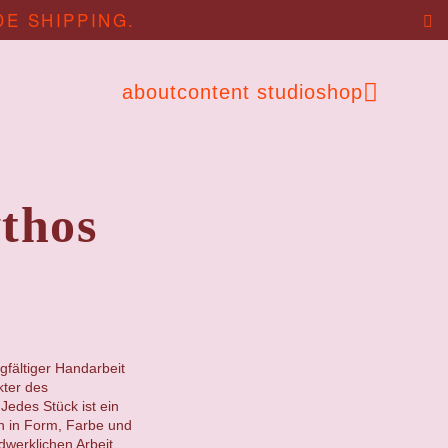
DE SHIPPING.
about
content studio
shop
thos
gfältiger Handarbeit
kter des
Jedes Stück ist ein
en in Form, Farbe und
ndwerklichen Arbeit