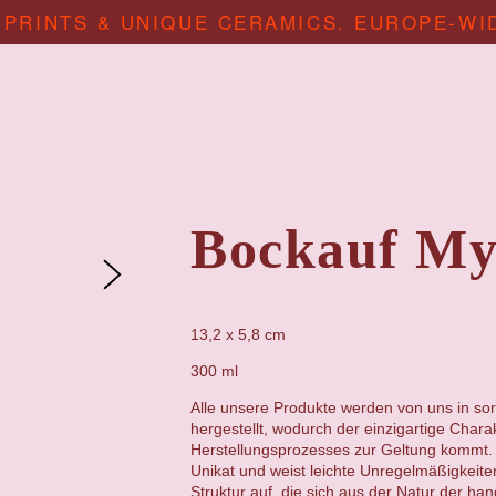
 PRINTS & UNIQUE CERAMICS. EUROPE-WI
Bockauf My
13,2 x 5,8 cm
300 ml
Alle unsere Produkte werden von uns in sor
hergestellt, wodurch der einzigartige Chara
Herstellungsprozesses zur Geltung kommt. 
Unikat und weist leichte Unregelmäßigkeit
Struktur auf, die sich aus der Natur der ha