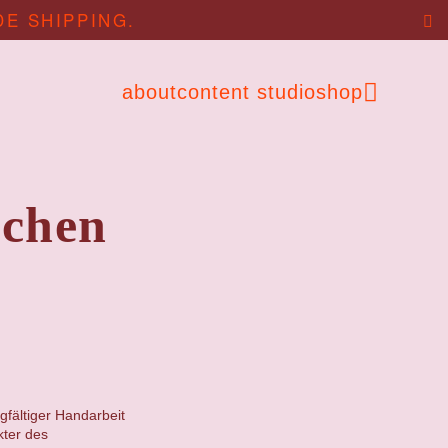
DE SHIPPING.
about
content studio
shop
tchen
gfältiger Handarbeit
kter des