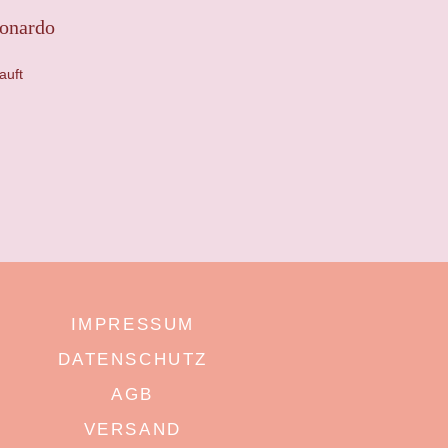
onardo
auft
IMPRESSUM
DATENSCHUTZ
AGB
VERSAND