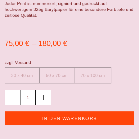
Jeder Print ist nummeriert, signiert und gedruckt auf
hochwertigem 325g Barytpapier für eine besondere Farbtiefe und
zeitlose Qualität.
75,00
€
–
180,00
€
zzgl.
Versand
30 x 40 cm
50 x 70 cm
70 x 100 cm
IN DEN WARENKORB