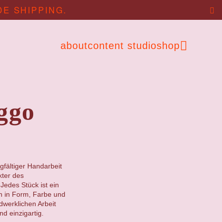
DE SHIPPING.
about
content studio
shop
ggo
gfältiger Handarbeit
kter des
Jedes Stück ist ein
en in Form, Farbe und
ndwerklichen Arbeit
d einzigartig.