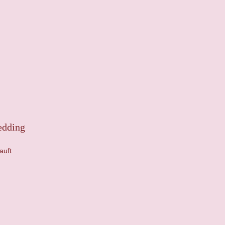
edding
auft