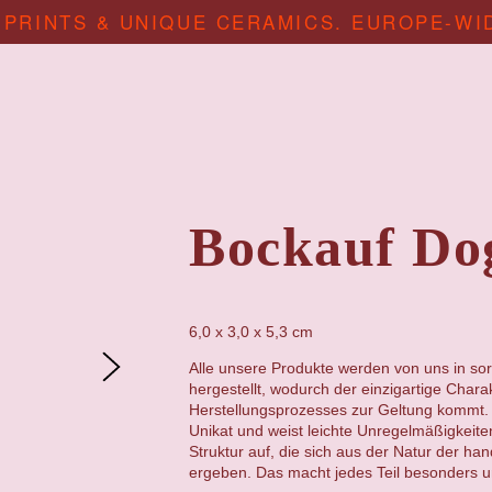
 PRINTS & UNIQUE CERAMICS. EUROPE-WI
Bockauf Do
6,0 x 3,0 x 5,3 cm
Alle unsere Produkte werden von uns in sor
hergestellt, wodurch der einzigartige Chara
Herstellungsprozesses zur Geltung kommt. 
Unikat und weist leichte Unregelmäßigkeit
Struktur auf, die sich aus der Natur der ha
ergeben. Das macht jedes Teil besonders un