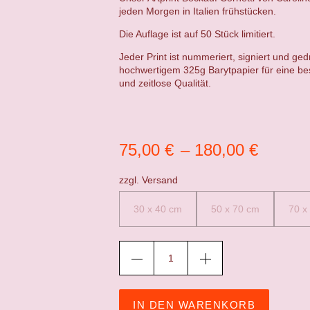
jeden Morgen in Italien frühstücken.
Die Auflage ist auf 50 Stück limitiert.
Jeder Print ist nummeriert, signiert und ged
hochwertigem 325g Barytpapier für eine be
und zeitlose Qualität.
75,00
€
–
180,00
€
zzgl.
Versand
30 x 40 cm
50 x 70 cm
70 x
IN DEN WARENKORB