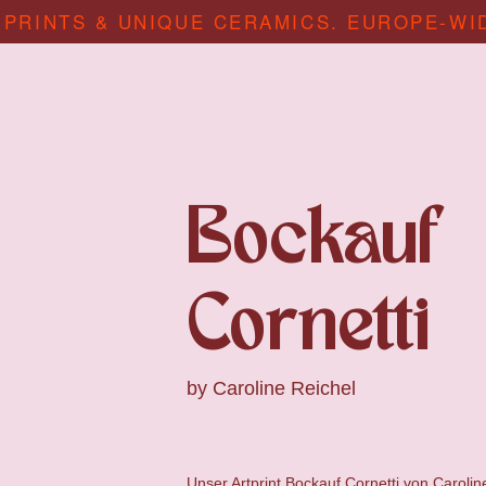
 PRINTS & UNIQUE CERAMICS. EUROPE-WI
Bockauf
Cornetti
by
Caroline Reichel
Unser Artprint Bockauf Cornetti von
Carolin