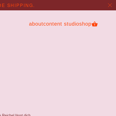
DE SHIPPING.
about
content studio
shop
e Reichel
lässt dich