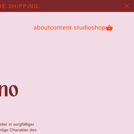
DE SHIPPING.
about
content studio
shop
no
ier in sorgfältiger
artige Charakter des