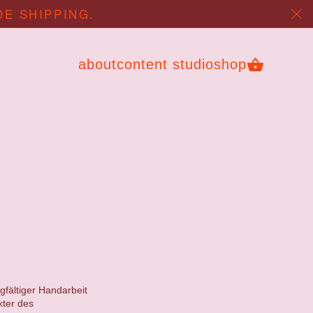
DE SHIPPING.
about
content studio
shop
gfältiger Handarbeit
kter des