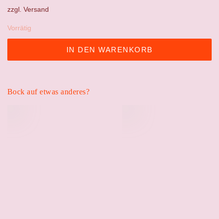
war:
ist:
zzgl.
Versand
35,00 €
25,00 €.
Vorrätig
IN DEN WARENKORB
Bock auf etwas anderes?